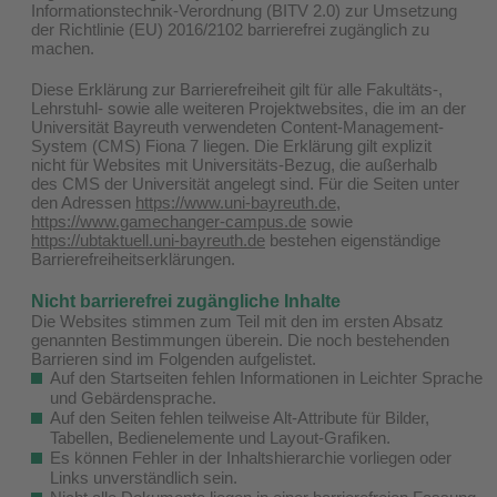
Informationstechnik-Verordnung (BITV 2.0) zur Umsetzung
der Richtlinie (EU) 2016/2102 barrierefrei zugänglich zu
machen.
Diese Erklärung zur Barrierefreiheit gilt für alle Fakultäts-,
Lehrstuhl- sowie alle weiteren Projektwebsites, die im an der
Universität Bayreuth verwendeten Content-Management-
System (CMS) Fiona 7 liegen. Die Erklärung gilt explizit
nicht für Websites mit Universitäts-Bezug, die außerhalb
des CMS der Universität angelegt sind. Für die Seiten unter
den Adressen
https://www.uni-bayreuth.de
,
https://www.gamechanger-campus.de
sowie
https://ubtaktuell.uni-bayreuth.de
bestehen eigenständige
Barrierefreiheitserklärungen.
Nicht barrierefrei zugängliche Inhalte
Die Websites stimmen zum Teil mit den im ersten Absatz
genannten Bestimmungen überein. Die noch bestehenden
Barrieren sind im Folgenden aufgelistet.
Auf den Startseiten fehlen Informationen in Leichter Sprache
und Gebärdensprache.
Auf den Seiten fehlen teilweise Alt-Attribute für Bilder,
Tabellen, Bedienelemente und Layout-Grafiken.
Es können Fehler in der Inhaltshierarchie vorliegen oder
Links unverständlich sein.