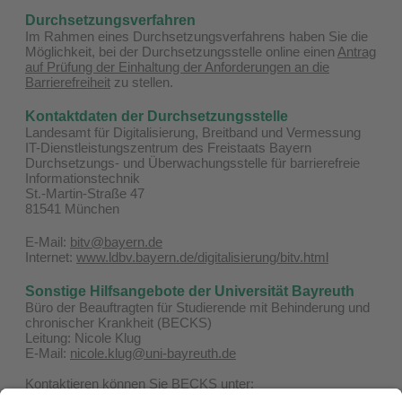
Durchsetzungsverfahren
Im Rahmen eines Durchsetzungsverfahrens haben Sie die
Möglichkeit, bei der Durchsetzungsstelle online einen
Antrag
auf Prüfung der Einhaltung der Anforderungen an die
Barrierefreiheit
zu stellen.
Kontaktdaten der Durchsetzungsstelle
Landesamt für Digitalisierung, Breitband und Vermessung
IT-Dienstleistungszentrum des Freistaats Bayern
Durchsetzungs- und Überwachungsstelle für barrierefreie
Informationstechnik
St.-Martin-Straße 47
81541 München
E-Mail:
bitv@bayern.de
Internet:
www.ldbv.bayern.de/digitalisierung/bitv.html
Sonstige Hilfsangebote der Universität Bayreuth
Büro der Beauftragten für Studierende mit Behinderung und
chronischer Krankheit (BECKS)
Leitung: Nicole Klug
E-Mail:
nicole.klug@uni-bayreuth.de
Kontaktieren können Sie BECKS unter:
Telefon: 0921 / 55-4506